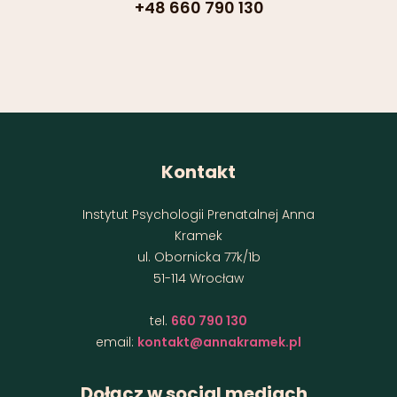
+48 660 790 130
Kontakt
Instytut Psychologii Prenatalnej Anna
Kramek
ul. Obornicka 77k/1b
51-114 Wrocław
tel.
660 790 130
email:
kontakt@annakramek.pl
Dołącz w social mediach