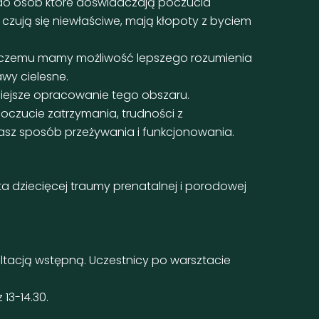
 do osób które doświadczają poczucia
 czują się niewłaściwe, mają kłopoty z byciem
i czemu mamy możliwość lepszego rozumienia
awy cielesne.
niejsze opracowanie tego obszaru.
czucie zatrzymania, trudności z
nasz sposób przeżywania i funkcjonowania.
a dziecięcej traumy prenatalnej i porodowej
ultacją wstępną. Uczestnicy po warsztacie
 13-14.30.