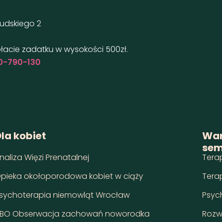
sudskiego 2
płacie zadatku w wysokości 500zł.
0-790-130
la kobiet
War
sem
naliza Więzi Prenatalnej
Tera
pieka okołoporodowa kobiet w ciąży
Tera
sychoterapia niemowląt Wrocław
Psyc
BO Obserwacja zachowań noworodka
Rozw