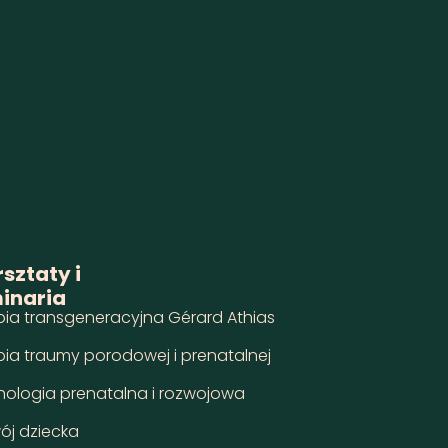
sztaty i
inaria
pia transgeneracyjna Gérard Athias
pia traumy porodowej i prenatalnej
hologia prenatalna i rozwojowa
ój dziecka