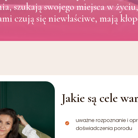
Superwizja dla
ia, szukają swojego miejsca w życi
ami czują się niewłaściwe, mają kło
Jakie są cele wa
uważne rozpoznanie i op
doświadczenia porodu