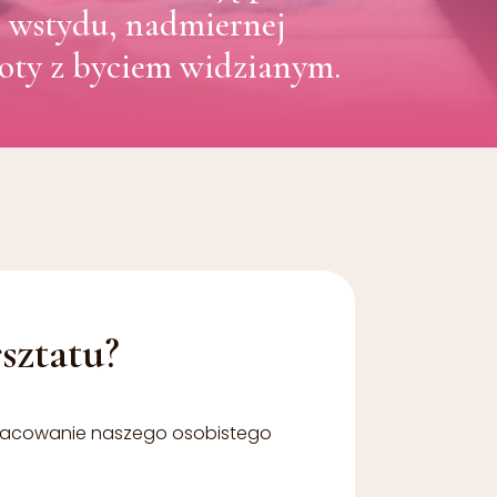
 specjalistów
u, wstydu, nadmiernej
poty z byciem widzianym.
rsztatu?
racowanie naszego osobistego