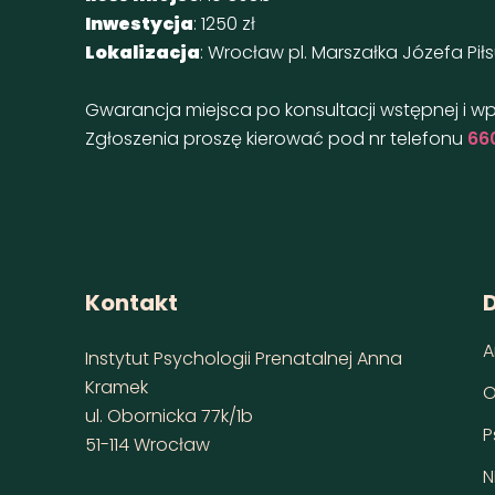
Inwestycja
: 1250 zł
Lokalizacja
: Wrocław pl. Marszałka Józefa Pił
Gwarancja miejsca po konsultacji wstępnej i w
Zgłoszenia proszę kierować pod nr telefonu
66
Kontakt
D
A
Instytut Psychologii Prenatalnej Anna
Kramek
O
ul. Obornicka 77k/1b
P
51-114 Wrocław
N