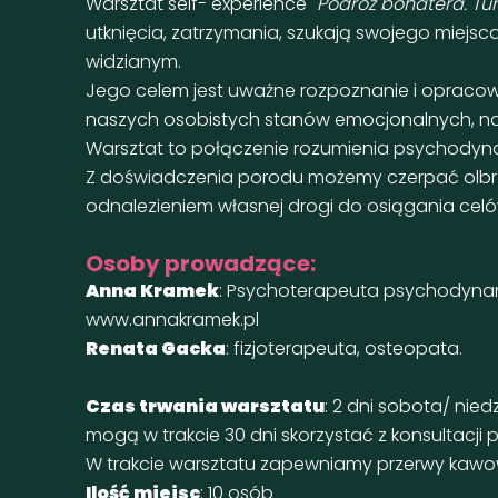
Warsztat self- experience "
Podróż bohatera. Tu
utknięcia, zatrzymania, szukają swojego miejsc
widzianym.
Jego celem jest uważne rozpoznanie i opraco
naszych osobistych stanów emocjonalnych, naw
Warsztat to połączenie rozumienia psychodyn
Z doświadczenia porodu możemy czerpać olbrzy
odnalezieniem własnej drogi do osiągania celó
Osoby prowadzące:
Anna Kramek
: Psychoterapeuta psychodynami
www.annakramek.pl
Renata Gacka
: fizjoterapeuta, osteopata.
Czas trwania warsztatu
: 2 dni sobota/ nie
mogą w trakcie 30 dni skorzystać z konsultacji
W trakcie warsztatu zapewniamy przerwy kawow
Ilość miejsc
: 10 osób