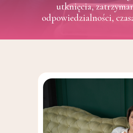
utknięcia, zatrzyman
odpowiedzialności, czas