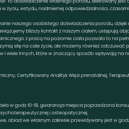
nel
" to doświadczenie własnego porodu, skierowany jest
a w życiu, wstydu, nadmiernej odpowiedzialności, czasami
wanie naszego osobistego doświadczenia porodu, dzięk
iązujemy bliższy kontakt z naszym ciałem, ustępują obj
amicznego z pracą na poziomie ciała pozwala to na peł
mią siłę na całe życie, ale możemy również odczuwać po
w i wiele innych, które w znaczący sposób wpływają na 
czny, Certyfikowany Analityk Więzi prenatalnej, Terapeut
dziela w godz 10-18, gwarancja miejsca poprzedzona kons
 psychoterapeutycznej i osteopatycznej.
e, obiad we własnym zakresie przewidywany jest w godz